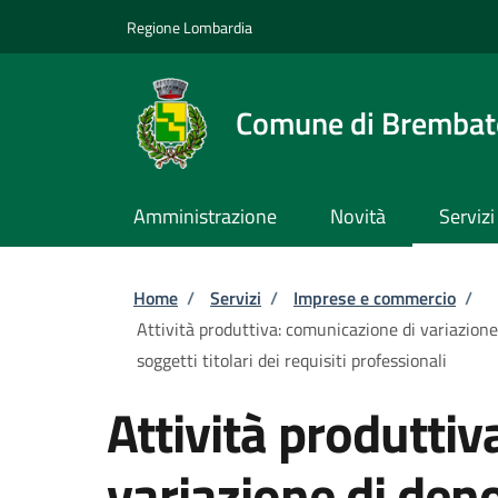
Salta al contenuto principale
Skip to footer content
Regione Lombardia
Comune di Brembate
Amministrazione
Novità
Servizi
Briciole di pane
Home
/
Servizi
/
Imprese e commercio
/
Attività produttiva: comunicazione di variazione
soggetti titolari dei requisiti professionali
Attività produtti
variazione di den