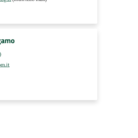
rgamo
)
m.it