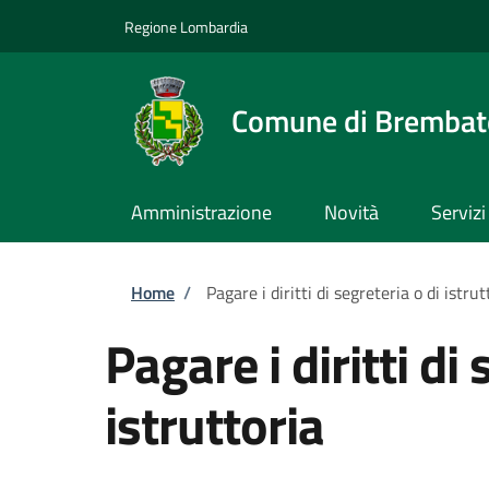
Salta al contenuto principale
Skip to footer content
Regione Lombardia
Comune di Brembate
Amministrazione
Novità
Servizi
Briciole di pane
Home
/
Pagare i diritti di segreteria o di istrut
Pagare i diritti di 
istruttoria