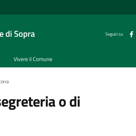
 di Sopra
Seguici su
Vivere il Comune
toria
segreteria o di