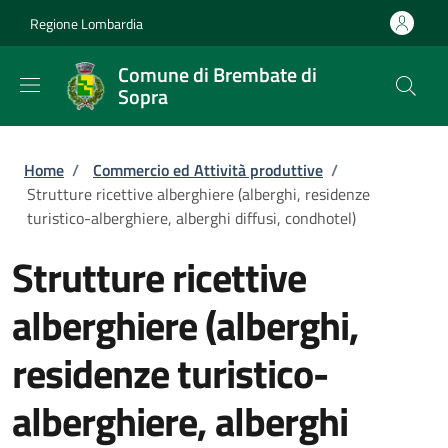
Salta al contenuto principale
Skip to footer content
Regione Lombardia
Comune di Brembate di
Sopra
Briciole di pane
Home
/
Commercio ed Attività produttive
/
Strutture ricettive alberghiere (alberghi, residenze
turistico-alberghiere, alberghi diffusi, condhotel)
Strutture ricettive
alberghiere (alberghi,
residenze turistico-
alberghiere, alberghi