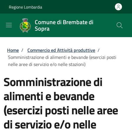
Salta al contenuto principale
Skip to footer content
Regione Lombardia
Comune di Brembate di
Sopra
Briciole di pane
Home
/
Commercio ed Attività produttive
/
Somministrazione di alimenti e bevande (esercizi posti
nelle aree di servizio e/o nelle stazioni)
Somministrazione di
alimenti e bevande
(esercizi posti nelle aree
di servizio e/o nelle