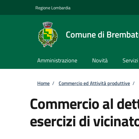
Salta al contenuto principale
Skip to footer content
Regione Lombardia
Comune di Brembate
Amministrazione
Novità
Servizi
Briciole di pane
Home
/
Commercio ed Attività produttive
/
Commercio al dett
esercizi di vicinat