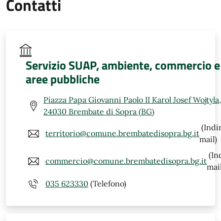
Contatti
Servizio SUAP, ambiente, commercio e
aree pubbliche
Piazza Papa Giovanni Paolo II Karol Josef Wojtyla,
24030 Brembate di Sopra (BG)
(Indi
territorio@comune.brembatedisopra.bg.it
mail)
(In
commercio@comune.brembatedisopra.bg.it
mail
035 623330
(Telefono)