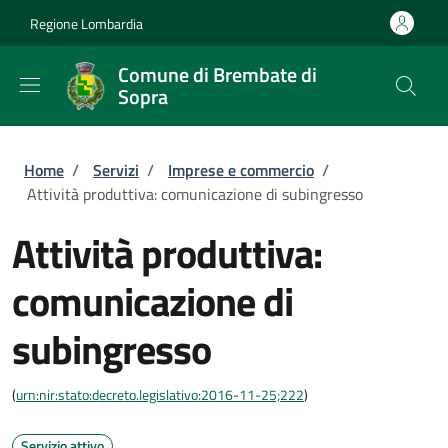
Salta al contenuto principale
Skip to footer content
Regione Lombardia
Comune di Brembate di
Sopra
Briciole di pane
Home
/
Servizi
/
Imprese e commercio
/
Attività produttiva: comunicazione di subingresso
Attività produttiva:
comunicazione di
subingresso
(
urn:nir:stato:decreto.legislativo:2016-11-25;222
)
Servizio attivo