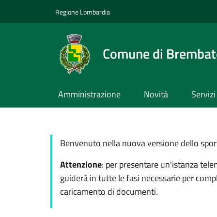
Salta al contenuto principale
Skip to footer content
Regione Lombardia
Comune di Brembate
Amministrazione
Novità
Servizi
Benvenuto nella nuova versione dello sporte
Attenzione
: per presentare un'istanza tele
guiderà in tutte le fasi necessarie per comp
caricamento di documenti.