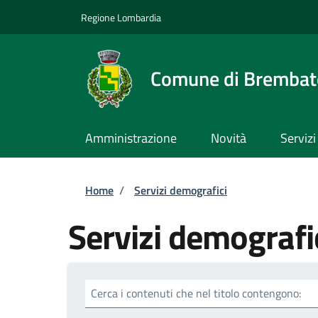
Salta al contenuto principale
Skip to footer content
Regione Lombardia
Comune di Brembate
Amministrazione
Novità
Servizi
Briciole di pane
Home
/
Servizi demografici
Servizi demografi
Cerca i contenuti che nel titolo contengono: