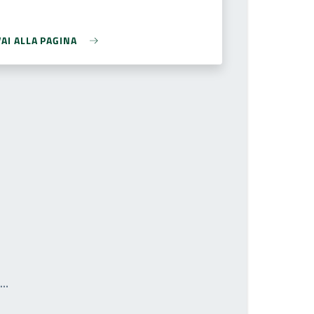
VAI ALLA PAGINA
Write the page number you want to go to
a…