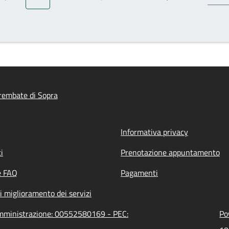
Pagina precedente
Pagina attuale
Pagina
Pagina
Pagina
Prossima pagina
rembate di Sopra
Informativa privacy
i
Prenotazione appuntamento
e FAQ
Pagamenti
i miglioramento dei servizi
'amministrazione: 00552580169 - PEC:
Po