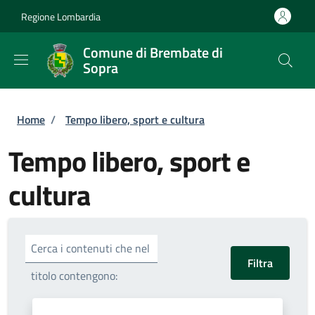
Salta al contenuto principale
Skip to footer content
Regione Lombardia
Comune di Brembate di
Sopra
Briciole di pane
Home
/
Tempo libero, sport e cultura
Tempo libero, sport e
cultura
Cerca i contenuti che nel
titolo contengono: