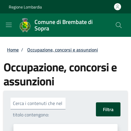
Salta al contenuto principale
Skip to footer content
Regione Lombardia
Comune di Brembate di
Sopra
Briciole di pane
Home
/
Occupazione, concorsi e assunzioni
Occupazione, concorsi e
assunzioni
Cerca i contenuti che nel
titolo contengono: