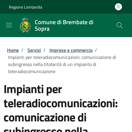
Salta al contenuto principale
Skip to footer content
Regione Lombardia
Comune di Brembate di
Sopra
Briciole di pane
Home
/
Servizi
/
Imprese e commercio
/
Impianti per teleradiocomunicazioni: comunicazione di
subingresso nella titolarità di un impianto di
teleradiocomunicazione
Impianti per
teleradiocomunicazioni:
comunicazione di
subingresso nella