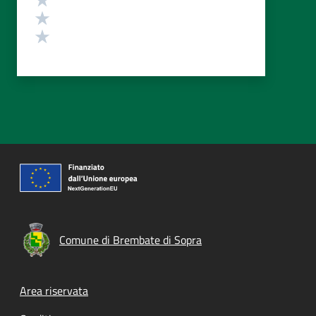
Valuta 2 stelle su 5
Valuta 1 stelle su 5
Comune di Brembate di Sopra
Footer menu
Area riservata