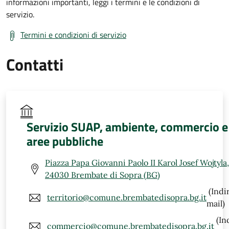
informazioni importanti, leggi i termini e le condizioni di
servizio.
Termini e condizioni di servizio
Contatti
Servizio SUAP, ambiente, commercio e
aree pubbliche
Piazza Papa Giovanni Paolo II Karol Josef Wojtyla,
24030 Brembate di Sopra (BG)
(Indi
territorio@comune.brembatedisopra.bg.it
mail)
(In
commercio@comune.brembatedisopra.bg.it