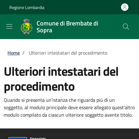
Salta al contenuto principale
Skip to footer content
Regione Lombardia
Comune di Brembate di
Sopra
Briciole di pane
Home
/
Ulteriori intestatari del procedimento
Ulteriori intestatari del
procedimento
Quando si presenta un'istanza che riguarda più di un
soggetto, al modulo principale deve essere allegato quest'altro
modulo compilato da ciascun ulteriore soggetto avente titolo.