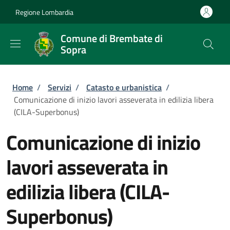
Salta al contenuto principale
Skip to footer content
Regione Lombardia
Comune di Brembate di
Sopra
Briciole di pane
Home
/
Servizi
/
Catasto e urbanistica
/
Comunicazione di inizio lavori asseverata in edilizia libera
(CILA-Superbonus)
Comunicazione di inizio
lavori asseverata in
edilizia libera (CILA-
Superbonus)