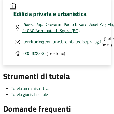
Edilizia privata e urbanistica
Piazza Papa Giovanni Paolo II Karol Josef Wojtyla,
24030 Brembate di Sopra (BG)
(Indi
territorio@comune.brembatedisopra.bg.it
mail)
035 623330
(Telefono)
Strumenti di tutela
Tutela amministrativa
Tutela giurisdizionale
Domande frequenti