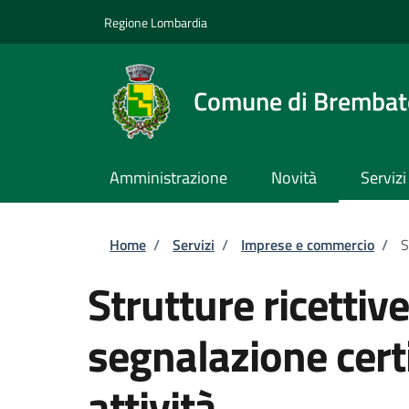
Salta al contenuto principale
Skip to footer content
Regione Lombardia
Comune di Brembate
Amministrazione
Novità
Servizi
Briciole di pane
Home
/
Servizi
/
Imprese e commercio
/
S
Strutture ricettiv
segnalazione certi
attività