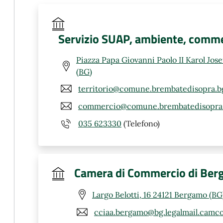
Servizio SUAP, ambiente, comme
Piazza Papa Giovanni Paolo II Karol Jos
(BG)
territorio@comune.brembatedisopra.bg
commercio@comune.brembatedisopra.
035 623330
(Telefono)
Camera di Commercio di Be
Largo Belotti, 16 24121 Bergamo (BG
cciaa.bergamo@bg.legalmail.camco