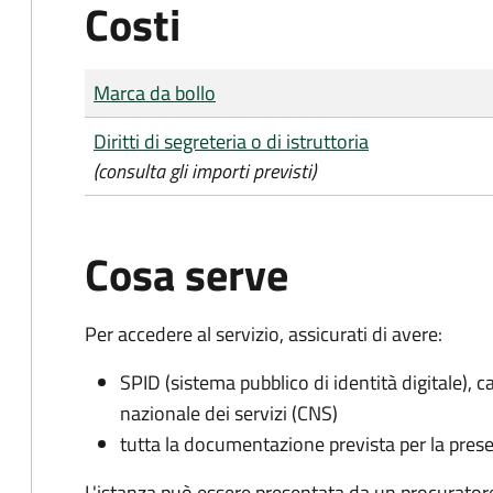
Costi
Tipo di pagamento
Importo
Marca da bollo
Diritti di segreteria o di istruttoria
(consulta gli importi previsti)
Cosa serve
Per accedere al servizio, assicurati di avere:
SPID (sistema pubblico di identità digitale), ca
nazionale dei servizi (CNS)
tutta la documentazione prevista per la prese
L'istanza può essere presentata da un procurator