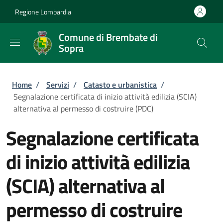
Salta al contenuto principale
Skip to footer content
Regione Lombardia
Comune di Brembate di
Sopra
Briciole di pane
Home
/
Servizi
/
Catasto e urbanistica
/
Segnalazione certificata di inizio attività edilizia (SCIA)
alternativa al permesso di costruire (PDC)
Segnalazione certificata
di inizio attività edilizia
(SCIA) alternativa al
permesso di costruire