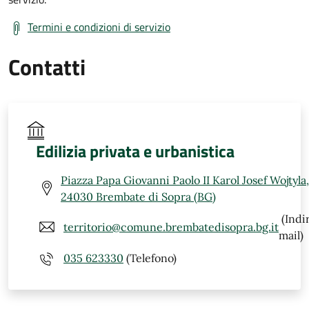
Termini e condizioni di servizio
Contatti
Edilizia privata e urbanistica
Piazza Papa Giovanni Paolo II Karol Josef Wojtyla,
24030 Brembate di Sopra (BG)
(Indi
territorio@comune.brembatedisopra.bg.it
mail)
035 623330
(Telefono)