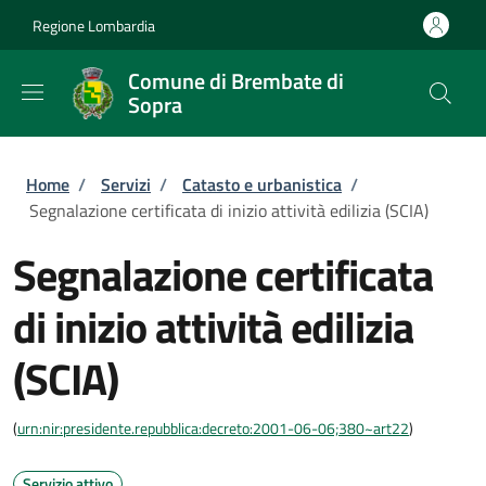
Salta al contenuto principale
Skip to footer content
Regione Lombardia
Comune di Brembate di
Sopra
Briciole di pane
Home
/
Servizi
/
Catasto e urbanistica
/
Segnalazione certificata di inizio attività edilizia (SCIA)
Segnalazione certificata
di inizio attività edilizia
(SCIA)
(
urn:nir:presidente.repubblica:decreto:2001-06-06;380~art22
)
Servizio attivo