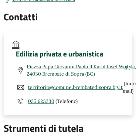
Contatti
Edilizia privata e urbanistica
Piazza Papa Giovanni Paolo II Karol Josef Wojtyla,
24030 Brembate di Sopra (BG)
(Indi
territorio@comune.brembatedisopra.bg.it
mail)
035 623330
(Telefono)
Strumenti di tutela