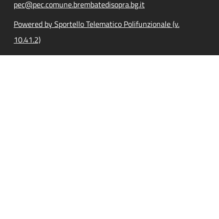
pec@pec.comune.brembatedisopra.bg.it
Powered by Sportello Telematico Polifunzionale (v.
10.41.2)