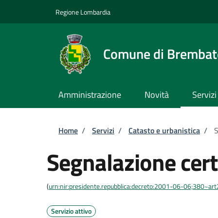
Salta al contenuto principale
Skip to footer content
Regione Lombardia
Comune di Brembate
Amministrazione
Novità
Servizi
Briciole di pane
Home
/
Servizi
/
Catasto e urbanistica
/
S
Segnalazione certi
(
urn:nir:presidente.repubblica:decreto:2001-06-06;380~ar
Servizio attivo