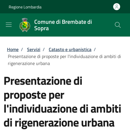
Salta al contenuto principale
Skip to footer content
Regione Lombardia
Comune di Brembate di
Sopra
Briciole di pane
Home
/
Servizi
/
Catasto e urbanistica
/
Presentazione di proposte per l'individuazione di ambiti di
rigenerazione urbana
Presentazione di
proposte per
l'individuazione di ambiti
di rigenerazione urbana