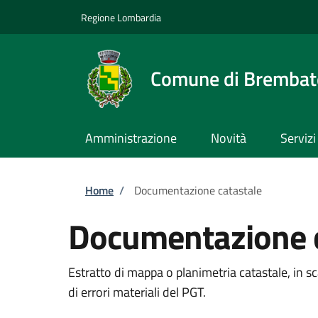
Salta al contenuto principale
Skip to footer content
Regione Lombardia
Comune di Brembate
Amministrazione
Novità
Servizi
Briciole di pane
Home
/
Documentazione catastale
Documentazione c
Estratto di mappa o planimetria catastale, in s
di errori materiali del PGT.