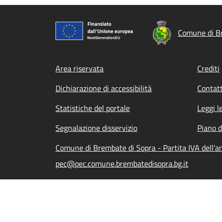
Comune di B
Footer menu
Area riservata
Crediti
Dichiarazione di accessibilità
Contatt
Statistiche del portale
Leggi l
Segnalazione disservizio
Piano d
Comune di Brembate di Sopra - Partita IVA dell
pec@pec.comune.brembatedisopra.bg.it