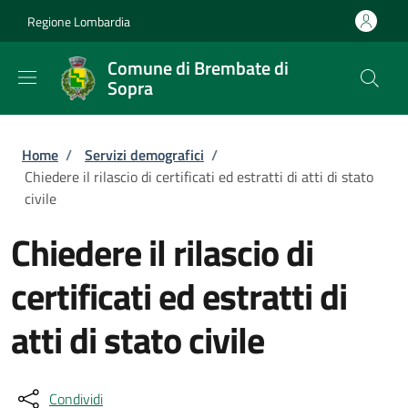
Salta al contenuto principale
Skip to footer content
Regione Lombardia
Comune di Brembate di
Sopra
Briciole di pane
Home
/
Servizi demografici
/
Chiedere il rilascio di certificati ed estratti di atti di stato
civile
Chiedere il rilascio di
certificati ed estratti di
atti di stato civile
Condividi