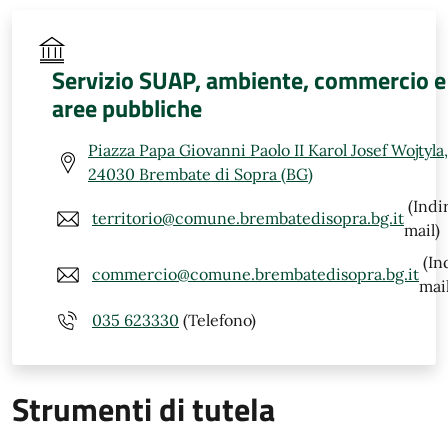
Servizio SUAP, ambiente, commercio e
aree pubbliche
Piazza Papa Giovanni Paolo II Karol Josef Wojtyla,
24030 Brembate di Sopra (BG)
(Indi
territorio@comune.brembatedisopra.bg.it
mail)
(In
commercio@comune.brembatedisopra.bg.it
mail
035 623330
(Telefono)
Strumenti di tutela