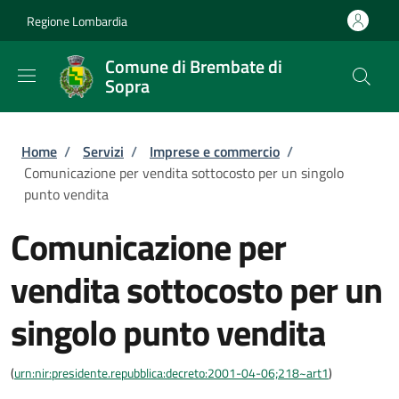
Salta al contenuto principale
Skip to footer content
Regione Lombardia
Comune di Brembate di
Sopra
Briciole di pane
Home
/
Servizi
/
Imprese e commercio
/
Comunicazione per vendita sottocosto per un singolo
punto vendita
Comunicazione per
vendita sottocosto per un
singolo punto vendita
(
urn:nir:presidente.repubblica:decreto:2001-04-06;218~art1
)