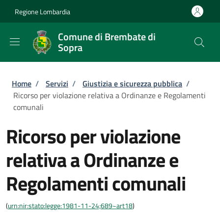
Salta al contenuto principale
Skip to footer content
Regione Lombardia
Comune di Brembate di
Sopra
Briciole di pane
Home
/
Servizi
/
Giustizia e sicurezza pubblica
/
Ricorso per violazione relativa a Ordinanze e Regolamenti
comunali
Ricorso per violazione
relativa a Ordinanze e
Regolamenti comunali
(
urn:nir:stato:legge:1981-11-24;689~art18
)