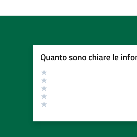
Quanto sono chiare le info
Valutazione
Valuta 5 stelle su 5
Valuta 4 stelle su 5
Valuta 3 stelle su 5
Valuta 2 stelle su 5
Valuta 1 stelle su 5