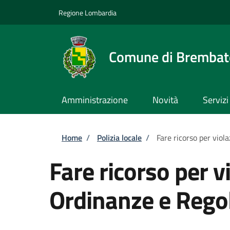
Salta al contenuto principale
Skip to footer content
Regione Lombardia
Comune di Brembate
Amministrazione
Novità
Servizi
Briciole di pane
Home
/
Polizia locale
/
Fare ricorso per vio
Fare ricorso per v
Ordinanze e Rego