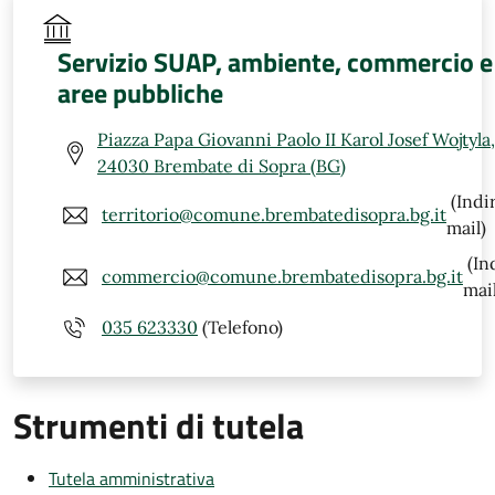
Servizio SUAP, ambiente, commercio e
aree pubbliche
Piazza Papa Giovanni Paolo II Karol Josef Wojtyla,
24030 Brembate di Sopra (BG)
(Indi
territorio@comune.brembatedisopra.bg.it
mail)
(In
commercio@comune.brembatedisopra.bg.it
mail
035 623330
(Telefono)
Strumenti di tutela
Tutela amministrativa