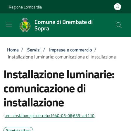
Salta al contenuto principale
Skip to footer content
Regione Lombardia
Comune di Brembate di
Sopra
Briciole di pane
Home
/
Servizi
/
Imprese e commercio
/
Installazione luminarie: comunicazione di installazione
Installazione luminarie:
comunicazione di
installazione
(
urn:nir:stato:regio.decreto:1940-05-06;635~art110
)
Servizio attivo