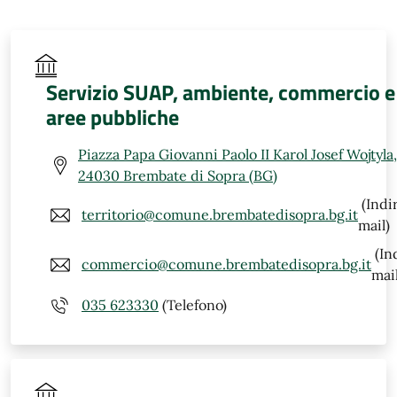
Servizio SUAP, ambiente, commercio e
aree pubbliche
Piazza Papa Giovanni Paolo II Karol Josef Wojtyla,
24030 Brembate di Sopra (BG)
(Indi
territorio@comune.brembatedisopra.bg.it
mail)
(In
commercio@comune.brembatedisopra.bg.it
mail
035 623330
(Telefono)