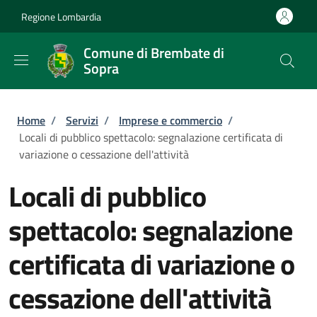
Salta al contenuto principale
Skip to footer content
Regione Lombardia
Comune di Brembate di
Sopra
Briciole di pane
Home
/
Servizi
/
Imprese e commercio
/
Locali di pubblico spettacolo: segnalazione certificata di
variazione o cessazione dell'attività
Locali di pubblico
spettacolo: segnalazione
certificata di variazione o
cessazione dell'attività