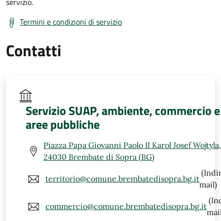
servizio.
Termini e condizioni di servizio
Contatti
Servizio SUAP, ambiente, commercio e
aree pubbliche
Piazza Papa Giovanni Paolo II Karol Josef Wojtyla,
24030 Brembate di Sopra (BG)
(Indi
territorio@comune.brembatedisopra.bg.it
mail)
(In
commercio@comune.brembatedisopra.bg.it
mail