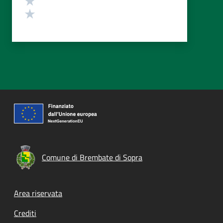
Valuta 1 stelle su 5
Comune di Brembate di Sopra
Footer menu
Area riservata
Crediti