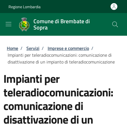
Salta al contenuto principale
Skip to footer content
Regione Lombardia
Comune di Brembate di
Sopra
Briciole di pane
Home
/
Servizi
/
Imprese e commercio
/
Impianti per teleradiocomunicazioni: comunicazione di
disattivazione di un impianto di teleradiocomunicazione
Impianti per
teleradiocomunicazioni:
comunicazione di
disattivazione di un