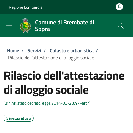
Salta al contenuto principale
Skip to footer content
Regione Lombardia
Comune di Brembate di
Sopra
Briciole di pane
Home
/
Servizi
/
Catasto e urbanistica
/
Rilascio dell'attestazione di alloggio sociale
Rilascio dell'attestazione
di alloggio sociale
(
urn:nir:stato:decreto.legge:2014-03-28;47~art7
)
Servizio attivo