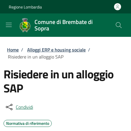
Salta al contenuto principale
Skip to footer content
Regione Lombardia
Comune di Brembate di
Sopra
Briciole di pane
Home
/
Alloggi ERP e housing sociale
/
Risiedere in un alloggio SAP
Risiedere in un alloggio
SAP
Condividi
Normativa di riferimento