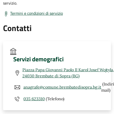
servizio.
Termini e condizioni di servizio
Contatti
Servizi demografici
Piazza Papa Giovanni Paolo II Karol Josef Wojtyla,
24030 Brembate di Sopra (BG)
(Indir
anagrafe@comune.brembatedisopra.bg.it
mail)
035 623310
(Telefono)