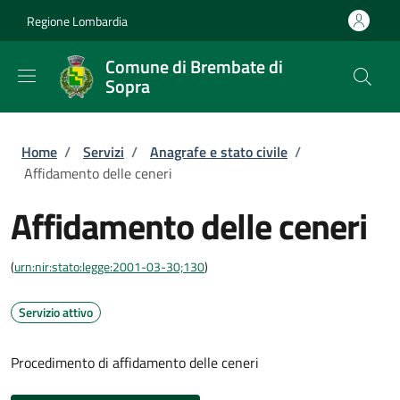
Salta al contenuto principale
Skip to footer content
Regione Lombardia
Comune di Brembate di
Sopra
Briciole di pane
Home
/
Servizi
/
Anagrafe e stato civile
/
Affidamento delle ceneri
Affidamento delle ceneri
(
urn:nir:stato:legge:2001-03-30;130
)
Servizio attivo
Procedimento di affidamento delle ceneri