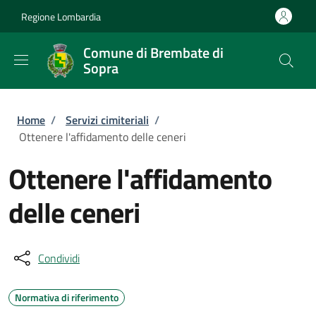
Salta al contenuto principale
Skip to footer content
Regione Lombardia
Comune di Brembate di
Sopra
Briciole di pane
Home
/
Servizi cimiteriali
/
Ottenere l'affidamento delle ceneri
Ottenere l'affidamento
delle ceneri
Condividi
Normativa di riferimento