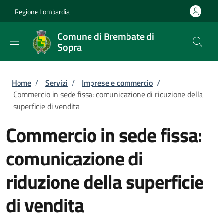
Salta al contenuto principale
Skip to footer content
Regione Lombardia
Comune di Brembate di
Sopra
Briciole di pane
Home
/
Servizi
/
Imprese e commercio
/
Commercio in sede fissa: comunicazione di riduzione della
superficie di vendita
Commercio in sede fissa:
comunicazione di
riduzione della superficie
di vendita