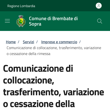
Salta al contenuto principale
Skip to footer content
Regione Lombardia
Comune di Brembate di
Sopra
Briciole di pane
Home
/
Servizi
/
Imprese e commercio
/
Comunicazione di collocazione, trasferimento, variazione
o cessazione della rimessa
Comunicazione di
collocazione,
trasferimento, variazione
o cessazione della