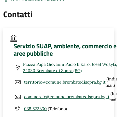
Contatti
Servizio SUAP, ambiente, commercio e
aree pubbliche
Piazza Papa Giovanni Paolo II Karol Josef Wojtyla,
24030 Brembate di Sopra (BG)
(Indi
territorio@comune.brembatedisopra.bg.it
mail)
(In
commercio@comune.brembatedisopra.bg.it
mail
035 623330
(Telefono)