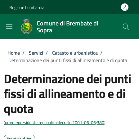
Salta al contenuto principale
Skip to footer content
Regione Lombardia
Comune di Brembate di
Sopra
Briciole di pane
Home
/
Servizi
/
Catasto e urbanistica
/
Determinazione dei punti fissi di allineamento e di quota
Determinazione dei punti
fissi di allineamento e di
quota
(
urn:nir:presidente.repubblica:decreto:2001-06-06;380
)
Servizio attivo