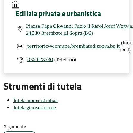
Edilizia privata e urbanistica
Piazza Papa Giovanni Paolo II Karol Josef Wojtyla,
24030 Brembate di Sopra (BG)
(Indi
territorio@comune.brembatedisopra.bg.it
mail)
035 623330
(Telefono)
Strumenti di tutela
Tutela amministrativa
Tutela giurisdizionale
Argomenti: