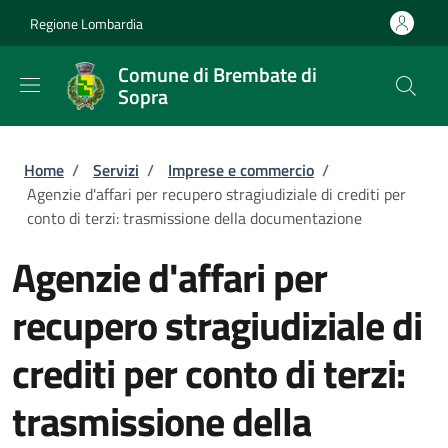
Salta al contenuto principale
Skip to footer content
Regione Lombardia
Comune di Brembate di
Sopra
Briciole di pane
Home
/
Servizi
/
Imprese e commercio
/
Agenzie d'affari per recupero stragiudiziale di crediti per
conto di terzi: trasmissione della documentazione
Agenzie d'affari per
recupero stragiudiziale di
crediti per conto di terzi:
trasmissione della