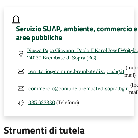
Servizio SUAP, ambiente, commercio e
aree pubbliche
Piazza Papa Giovanni Paolo II Karol Josef Wojtyla,
24030 Brembate di Sopra (BG)
(Indi
territorio@comune.brembatedisopra.bg.it
mail)
(In
commercio@comune.brembatedisopra.bg.it
mail
035 623330
(Telefono)
Strumenti di tutela