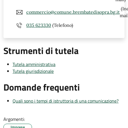
(In
commercio@comune.brembatedisopra.bg.it
mail
035 623330
(Telefono)
Strumenti di tutela
Tutela amministrativa
Tutela giurisdizionale
Domande frequenti
Quali sono i tempi di istruttoria di una comunicazione?
Argomenti:
Imprese