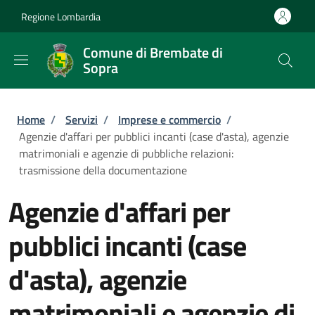
Salta al contenuto principale
Skip to footer content
Regione Lombardia
Comune di Brembate di
Sopra
Briciole di pane
Home
/
Servizi
/
Imprese e commercio
/
Agenzie d'affari per pubblici incanti (case d'asta), agenzie
matrimoniali e agenzie di pubbliche relazioni:
trasmissione della documentazione
Agenzie d'affari per
pubblici incanti (case
d'asta), agenzie
matrimoniali e agenzie di