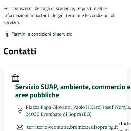
Per conoscere i dettagli di scadenze, requisiti e altre
informazioni importanti, leggi i termini e le condizioni di
servizio.
Termini e condizioni di servizio
Contatti
Servizio SUAP, ambiente, commercio e
aree pubbliche
Piazza Papa Giovanni Paolo II Karol Josef Wojtyla,
24030 Brembate di Sopra (BG)
(Indi
territorio@comune.brembatedisopra.bg.it
mail)