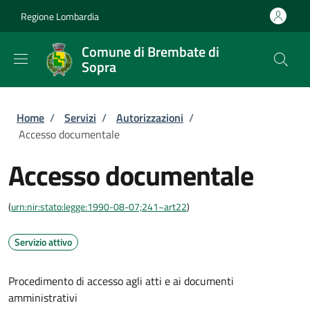
Salta al contenuto principale
Skip to footer content
Regione Lombardia
Comune di Brembate di
Sopra
Briciole di pane
Home
/
Servizi
/
Autorizzazioni
/
Accesso documentale
Accesso documentale
(
urn:nir:stato:legge:1990-08-07;241~art22
)
Servizio attivo
Procedimento di accesso agli atti e ai documenti
amministrativi