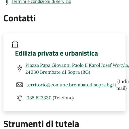
Termini e condizioni di servizio
Contatti
Edilizia privata e urbanistica
Piazza Papa Giovanni Paolo II Karol Josef Wojtyla,
24030 Brembate di Sopra (BG)
(Indi
territorio@comune.brembatedisopra.bg.it
mail)
035 623330
(Telefono)
Strumenti di tutela