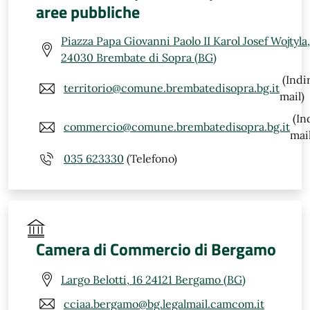
aree pubbliche
Piazza Papa Giovanni Paolo II Karol Josef Wojtyla,
24030 Brembate di Sopra (BG)
(Indi
territorio@comune.brembatedisopra.bg.it
mail)
(In
commercio@comune.brembatedisopra.bg.it
mail
035 623330
(Telefono)
Camera di Commercio di Bergamo
Largo Belotti, 16 24121 Bergamo (BG)
cciaa.bergamo@bg.legalmail.camcom.it