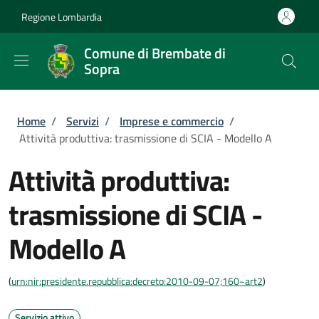
Salta al contenuto principale
Skip to footer content
Regione Lombardia
Comune di Brembate di
Sopra
Briciole di pane
Home
/
Servizi
/
Imprese e commercio
/
Attività produttiva: trasmissione di SCIA - Modello A
Attività produttiva:
trasmissione di SCIA -
Modello A
(
urn:nir:presidente.repubblica:decreto:2010-09-07;160~art2
)
Servizio attivo