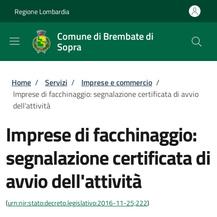
Salta al contenuto principale
Skip to footer content
Regione Lombardia
Comune di Brembate di
Sopra
Briciole di pane
Home
/
Servizi
/
Imprese e commercio
/
Imprese di facchinaggio: segnalazione certificata di avvio
dell'attività
Imprese di facchinaggio:
segnalazione certificata di
avvio dell'attività
(
urn:nir:stato:decreto.legislativo:2016-11-25;222
)