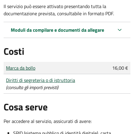
Il servizio può essere attivato presentando tutta la
documentazione prevista, consultabile in formato PDF.
Moduli da compilare e documenti da allegare
Costi
Tipo di pagamento
Importo
Marca da bollo
16,00 €
Diritti di segreteria o di istruttoria
(consulta gli importi previsti)
Cosa serve
Per accedere al servizio, assicurati di avere:
SPID (sistema pubblico di identità digitale), carta