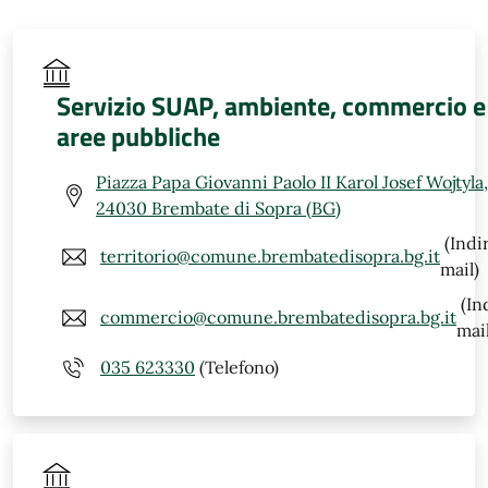
Servizio SUAP, ambiente, commercio e
aree pubbliche
Piazza Papa Giovanni Paolo II Karol Josef Wojtyla,
24030 Brembate di Sopra (BG)
(Indi
territorio@comune.brembatedisopra.bg.it
mail)
(In
commercio@comune.brembatedisopra.bg.it
mail
035 623330
(Telefono)