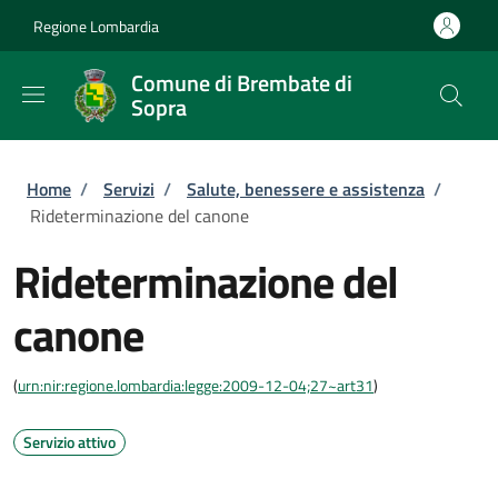
Salta al contenuto principale
Skip to footer content
Regione Lombardia
Comune di Brembate di
Sopra
Briciole di pane
Home
/
Servizi
/
Salute, benessere e assistenza
/
Rideterminazione del canone
Rideterminazione del
canone
(
urn:nir:regione.lombardia:legge:2009-12-04;27~art31
)
Servizio attivo