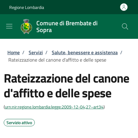
Salta al contenuto principale
Skip to footer content
Regione Lombardia
Comune di Brembate di
Sopra
Briciole di pane
Home
/
Servizi
/
Salute, benessere e assistenza
/
Rateizzazione del canone d'affitto e delle spese
Rateizzazione del canone
d'affitto e delle spese
(
urn:nir:regione.lombardia:legge:2009-12-04;27~art34
)
Servizio attivo