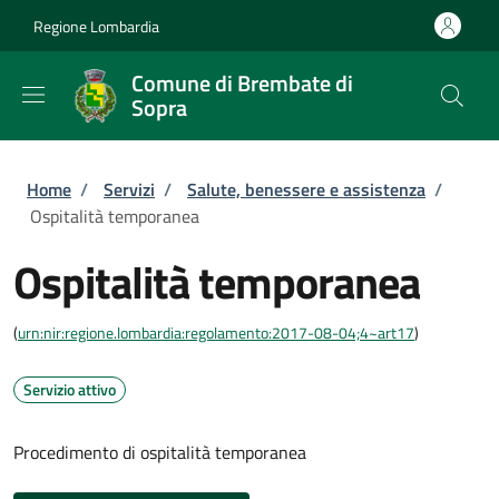
Salta al contenuto principale
Skip to footer content
Regione Lombardia
Comune di Brembate di
Sopra
Briciole di pane
Home
/
Servizi
/
Salute, benessere e assistenza
/
Ospitalità temporanea
Ospitalità temporanea
(
urn:nir:regione.lombardia:regolamento:2017-08-04;4~art17
)
Servizio attivo
Procedimento di ospitalità temporanea