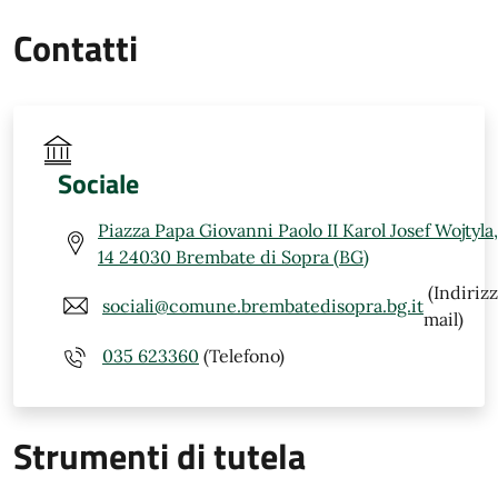
Contatti
Sociale
Piazza Papa Giovanni Paolo II Karol Josef Wojtyla,
14 24030 Brembate di Sopra (BG)
(Indiriz
sociali@comune.brembatedisopra.bg.it
mail)
035 623360
(Telefono)
Strumenti di tutela