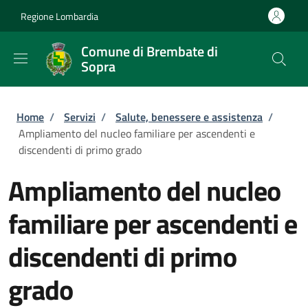
Salta al contenuto principale
Skip to footer content
Regione Lombardia
Comune di Brembate di
Sopra
Briciole di pane
Home
/
Servizi
/
Salute, benessere e assistenza
/
Ampliamento del nucleo familiare per ascendenti e
discendenti di primo grado
Ampliamento del nucleo
familiare per ascendenti e
discendenti di primo
grado