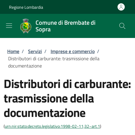
Salta al contenuto principale
Skip to footer content
Regione Lombardia
Comune di Brembate di
Sopra
Briciole di pane
Home
/
Servizi
/
Imprese e commercio
/
Distributori di carburante: trasmissione della
documentazione
Distributori di carburante:
trasmissione della
documentazione
(
urn:nir:stato:decreto.legislativo:1998-02-11;32~art.1
)