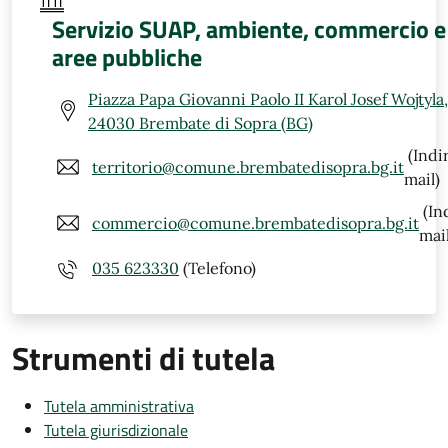
Servizio SUAP, ambiente, commercio e
aree pubbliche
Piazza Papa Giovanni Paolo II Karol Josef Wojtyla,
24030 Brembate di Sopra (BG)
(Indi
territorio@comune.brembatedisopra.bg.it
mail)
(In
commercio@comune.brembatedisopra.bg.it
mail
035 623330
(Telefono)
Strumenti di tutela
Tutela amministrativa
Tutela giurisdizionale