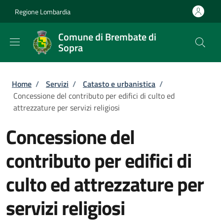
Salta al contenuto principale
Skip to footer content
Regione Lombardia
Comune di Brembate di
Sopra
Briciole di pane
Home
/
Servizi
/
Catasto e urbanistica
/
Concessione del contributo per edifici di culto ed
attrezzature per servizi religiosi
Concessione del
contributo per edifici di
culto ed attrezzature per
servizi religiosi