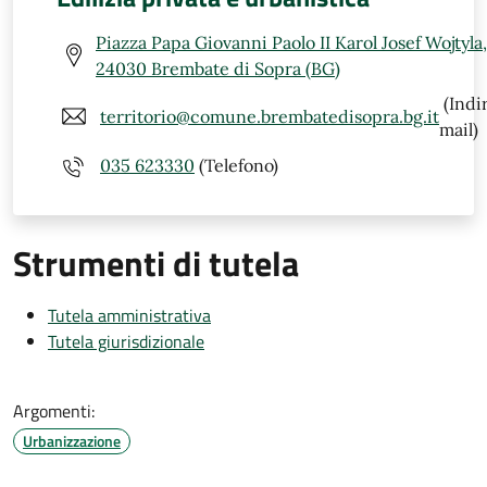
Piazza Papa Giovanni Paolo II Karol Josef Wojtyla,
24030 Brembate di Sopra (BG)
(Indi
territorio@comune.brembatedisopra.bg.it
mail)
035 623330
(Telefono)
Strumenti di tutela
Tutela amministrativa
Tutela giurisdizionale
Argomenti:
Urbanizzazione