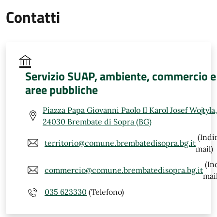
Contatti
Servizio SUAP, ambiente, commercio e
aree pubbliche
Piazza Papa Giovanni Paolo II Karol Josef Wojtyla,
24030 Brembate di Sopra (BG)
(Indi
territorio@comune.brembatedisopra.bg.it
mail)
(In
commercio@comune.brembatedisopra.bg.it
mail
035 623330
(Telefono)