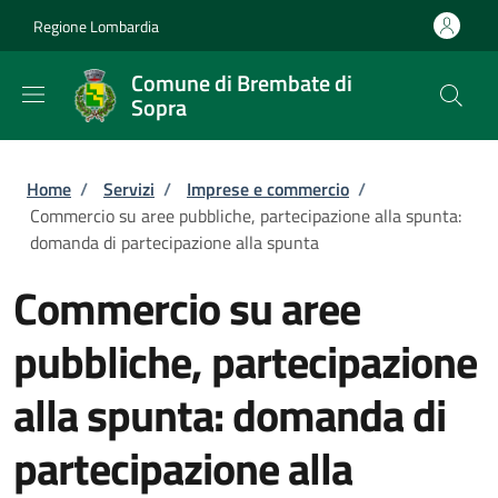
Salta al contenuto principale
Skip to footer content
Regione Lombardia
Comune di Brembate di
Sopra
Briciole di pane
Home
/
Servizi
/
Imprese e commercio
/
Commercio su aree pubbliche, partecipazione alla spunta:
domanda di partecipazione alla spunta
Commercio su aree
pubbliche, partecipazione
alla spunta: domanda di
partecipazione alla