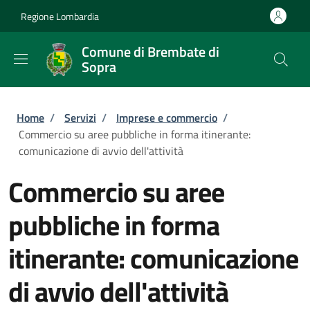
Salta al contenuto principale
Skip to footer content
Regione Lombardia
Comune di Brembate di
Sopra
Briciole di pane
Home
/
Servizi
/
Imprese e commercio
/
Commercio su aree pubbliche in forma itinerante:
comunicazione di avvio dell'attività
Commercio su aree
pubbliche in forma
itinerante: comunicazione
di avvio dell'attività