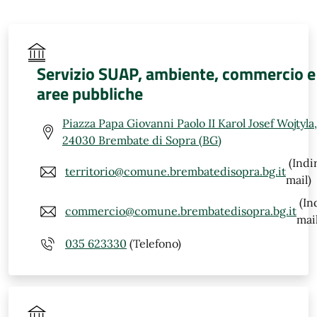
Servizio SUAP, ambiente, commercio e
aree pubbliche
Piazza Papa Giovanni Paolo II Karol Josef Wojtyla,
24030 Brembate di Sopra (BG)
(Indi
territorio@comune.brembatedisopra.bg.it
mail)
(In
commercio@comune.brembatedisopra.bg.it
mail
035 623330
(Telefono)