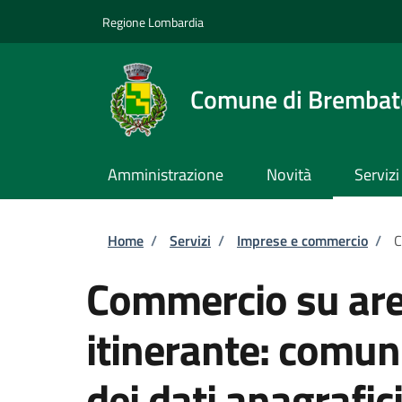
Salta al contenuto principale
Skip to footer content
Regione Lombardia
Comune di Brembate
Amministrazione
Novità
Servizi
Briciole di pane
Home
/
Servizi
/
Imprese e commercio
/
C
Commercio su are
itinerante: comun
dei dati anagrafic