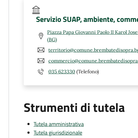
Servizio SUAP, ambiente, comme
Piazza Papa Giovanni Paolo II Karol Jos
(BG)
territorio@comune.brembatedisopra.bg
commercio@comune.brembatedisopra.
035 623330
(Telefono)
Strumenti di tutela
Tutela amministrativa
Tutela giurisdizionale