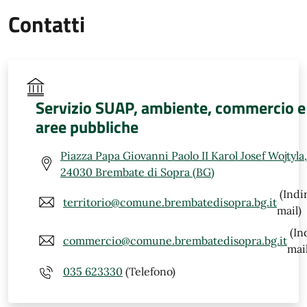
Contatti
Servizio SUAP, ambiente, commercio e
aree pubbliche
Piazza Papa Giovanni Paolo II Karol Josef Wojtyla,
24030 Brembate di Sopra (BG)
(Indi
territorio@comune.brembatedisopra.bg.it
mail)
(In
commercio@comune.brembatedisopra.bg.it
mail
035 623330
(Telefono)