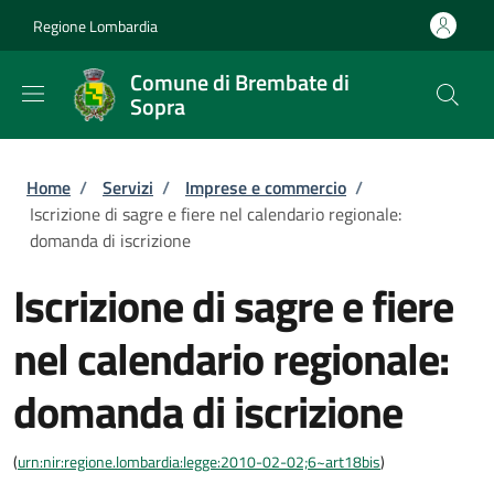
Salta al contenuto principale
Skip to footer content
Regione Lombardia
Comune di Brembate di
Sopra
Briciole di pane
Home
/
Servizi
/
Imprese e commercio
/
Iscrizione di sagre e fiere nel calendario regionale:
domanda di iscrizione
Iscrizione di sagre e fiere
nel calendario regionale:
domanda di iscrizione
(
urn:nir:regione.lombardia:legge:2010-02-02;6~art18bis
)