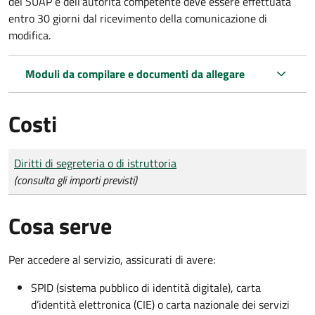
del SUAP e dell'autorità competente deve essere effettuata
entro 30 giorni dal ricevimento della comunicazione di
modifica.
Moduli da compilare e documenti da allegare
Costi
Tipo di pagamento
Importo
Diritti di segreteria o di istruttoria
(consulta gli importi previsti)
Cosa serve
Per accedere al servizio, assicurati di avere:
SPID (sistema pubblico di identità digitale), carta
d’identità elettronica (CIE) o carta nazionale dei servizi