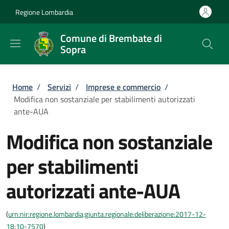
Salta al contenuto principale
Skip to footer content
Regione Lombardia
Comune di Brembate di
Sopra
Briciole di pane
Home
/
Servizi
/
Imprese e commercio
/
Modifica non sostanziale per stabilimenti autorizzati
ante-AUA
Modifica non sostanziale
per stabilimenti
autorizzati ante-AUA
(
urn:nir:regione.lombardia;giunta.regionale:deliberazione:2017-12-
18;10-7570
)