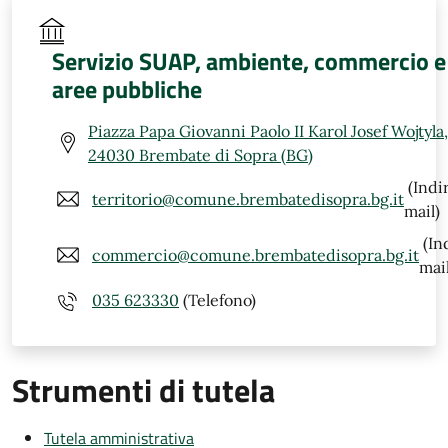
Servizio SUAP, ambiente, commercio e
aree pubbliche
Piazza Papa Giovanni Paolo II Karol Josef Wojtyla,
24030 Brembate di Sopra (BG)
(Indi
territorio@comune.brembatedisopra.bg.it
mail)
(In
commercio@comune.brembatedisopra.bg.it
mail
035 623330
(Telefono)
Strumenti di tutela
Tutela amministrativa