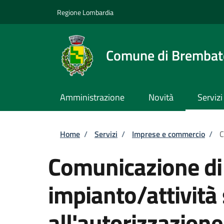
Salta al contenuto principale
Skip to footer content
Regione Lombardia
Comune di Brembate
Amministrazione
Novità
Servizi
Briciole di pane
Home
/
Servizi
/
Imprese e commercio
/
C
Comunicazione di 
impianto/attività
all'autorizzazione