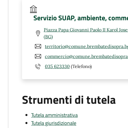
Servizio SUAP, ambiente, comme
Piazza Papa Giovanni Paolo II Karol Jos
(BG)
territorio@comune.brembatedisopra.bg
commercio@comune.brembatedisopra.
035 623330
(Telefono)
Strumenti di tutela
Tutela amministrativa
Tutela giurisdizionale